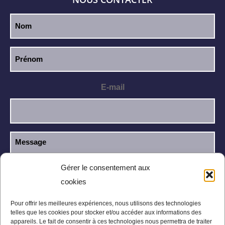
E-mail
Gérer le consentement aux
cookies
J’ai lu et j’accepte la
politique de
RGPD
confidentialité
.
Pour offrir les meilleures expériences, nous utilisons des technologies
telles que les cookies pour stocker et/ou accéder aux informations des
appareils. Le fait de consentir à ces technologies nous permettra de traiter