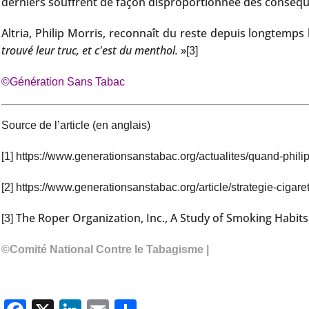
derniers souffrent de façon disproportionnée des conséque
Altria, Philip Morris, reconnaît du reste depuis longtemp
trouvé leur truc, et c'est du menthol.
»
[3]
©Génération Sans Tabac
Source de l’article (en anglais)
[1]
https://www.generationsanstabac.org/actualites/quand-philip
[2]
https://www.generationsanstabac.org/article/strategie-cigare
The Roper Organization, Inc., A Study of Smoking Habit
[3]
©Comité National Contre le Tabagisme |