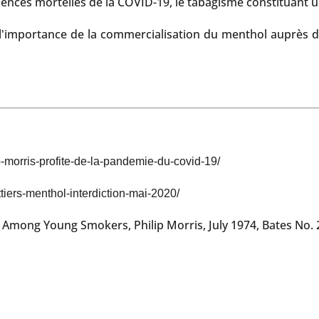
nces mortelles de la COVID-19, le tabagisme constituant un
s l'importance de la commercialisation du menthol auprès d
-morris-profite-de-la-pandemie-du-covid-19/
ttiers-menthol-interdiction-mai-2020/
s Among Young Smokers, Philip Morris, July 1974, Bates No.