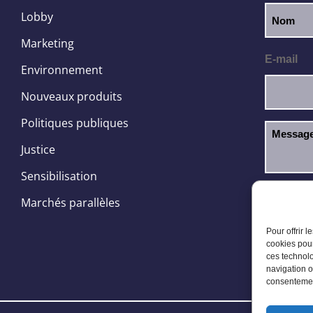
Lobby
Marketing
E-mail
Environnement
Nouveaux produits
Politiques publiques
Justice
Sensibilisation
J’ai l
RGPD
Marchés parallèles
Pour offrir 
cookies pour
ces technolo
navigation o
consentement