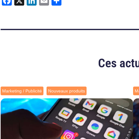
Facebook
X
LinkedIn
Email
Partager
Ces actu
Marketing / Publicité
Nouveaux produits
Ma