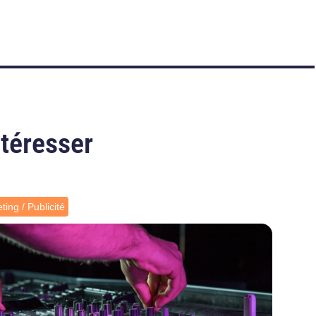
ntéresser
ting / Publicité