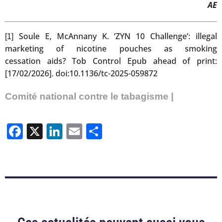
AE
Soule E, McAnnany K. ‘ZYN 10 Challenge’: illegal
[1]
marketing of nicotine pouches as smoking
cessation aids? Tob Control Epub ahead of print:
[17/02/2026]. doi:10.1136/tc-2025-059872
Comité national contre le tabagisme |
Facebook
X
LinkedIn
Email
Partager