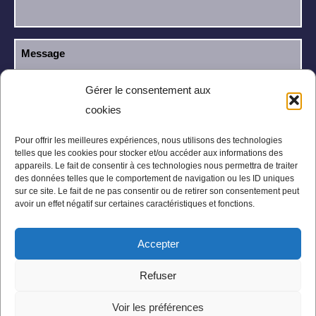
Gérer le consentement aux
cookies
J’ai lu et j’accepte la
politique de
RGPD
confidentialité
.
Pour offrir les meilleures expériences, nous utilisons des technologies
telles que les cookies pour stocker et/ou accéder aux informations des
appareils. Le fait de consentir à ces technologies nous permettra de traiter
des données telles que le comportement de navigation ou les ID uniques
sur ce site. Le fait de ne pas consentir ou de retirer son consentement peut
avoir un effet négatif sur certaines caractéristiques et fonctions.
Accepter
Mentions légales
Politique de confidentialité
Refuser
Conditions Générales
Plan du site
Voir les préférences