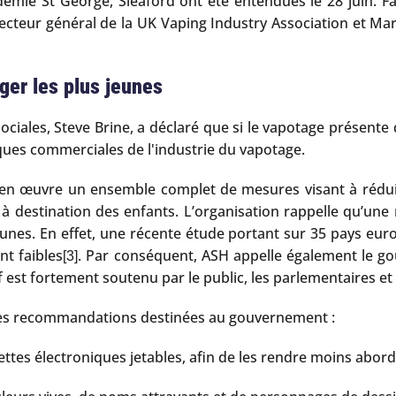
Académie St George, Sleaford ont été entendues le 28 juin. 
recteur général de la UK Vaping Industry Association et Ma
er les plus jeunes
ociales, Steve Brine, a déclaré que si le vapotage présente 
ques commerciales de l'industrie du vapotage.
 œuvre un ensemble complet de mesures visant à réduire l'ac
 destination des enfants. L’organisation rappelle qu’une r
eunes. En effet, une récente étude portant sur 35 pays eu
nt faibles
. Par conséquent, ASH appelle également le g
[3]
f est fortement soutenu par le public, les parlementaires et 
pales recommandations destinées au gouvernement :
arettes électroniques jetables, afin de les rendre moins abo