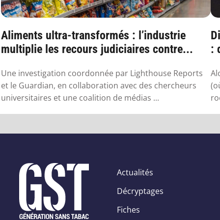
Aliments ultra-transformés : l’industrie
Di
multiplie les recours judiciaires contre...
:
sa
Une investigation coordonnée par Lighthouse Reports
Al
et le Guardian, en collaboration avec des chercheurs
(o
universitaires et une coalition de médias ...
ro
Actualités
Décryptages
Fiches