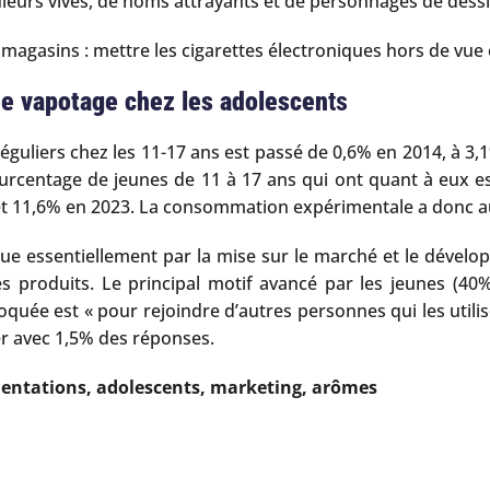
couleurs vives, de noms attrayants et de personnages de dess
 magasins : mettre les cigarettes électroniques hors de vue 
e vapotage chez les adolescen
ts
réguliers chez les 11-17 ans est passé de 0,6% en 2014, à 3,
pourcentage de jeunes de 11 à 17 ans qui ont quant à eux e
2 et 11,6% en 2023. La consommation expérimentale a donc
que essentiellement par la mise sur le marché et le dévelo
 produits. Le principal motif avancé par les jeunes (40%
voquée est « pour rejoindre d’autres personnes qui les utili
ier avec 1,5% des réponses.
mentations, adolescents, marketing, arômes