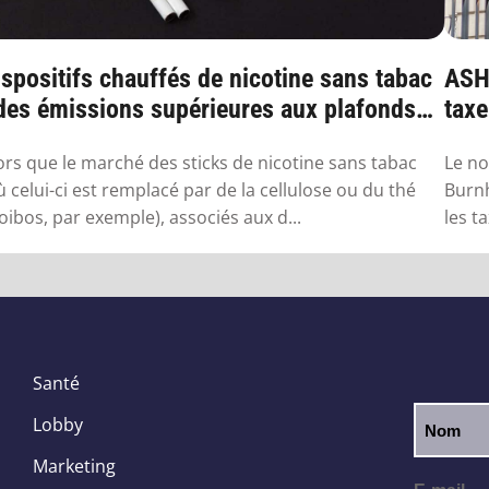
spositifs chauffés de nicotine sans tabac
ASH 
 des émissions supérieures aux plafonds
taxe
...
qu’i
ors que le marché des sticks de nicotine sans tabac
Le no
ù celui-ci est remplacé par de la cellulose ou du thé
Burnh
oibos, par exemple), associés aux d...
les t
Santé
Lobby
Marketing