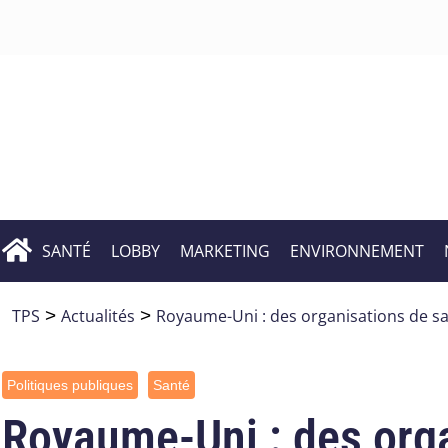
SANTÉ
LOBBY
MARKETING
ENVIRONNEMENT
TPS
>
Actualités
>
Royaume-Uni : des organisations de sa
Politiques publiques
Santé
Royaume-Uni : des orga