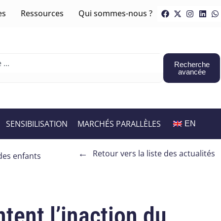
es
Ressources
Qui sommes-nous ?
Recherche
avancée
SENSIBILISATION
MARCHÉS PARALLÈLES
EN
←
Retour vers la liste des actualités
des enfants
tent l’inaction du