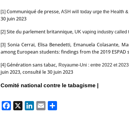
Communiqué de presse,
[1]
ASH will today urge the Health &
30 juin 2023
Site du parlement britannique,
[2]
UK vaping industry called 
Sonia Cerrai, Elisa Benedetti, Emanuela Colasante, Mar
[3]
among European students: findings from the 2019 ESPAD sur
Génération sans tabac,
[4]
Royaume-Uni : entre 2022 et 2023,
juin 2023, consulté le 30 juin 2023
Comité national contre le tabagisme |
Facebook
X
LinkedIn
Email
Partager