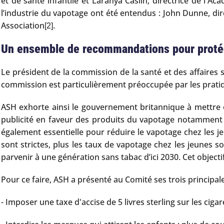
et de santé infantile et Laranya Caslin, directrice de l'
l’industrie du vapotage ont été entendus : John Dunne, di
Association
.
[2]
Un ensemble de recommandations pour protég
Le président de la commission de la santé et des affaires s
commission est particulièrement préoccupée par les prati
ASH exhorte ainsi le gouvernement britannique à mettre en
publicité en faveur des produits du vapotage notamment à
également essentielle pour réduire le vapotage chez les j
sont strictes, plus les taux de vapotage chez les jeunes so
parvenir à une génération sans tabac d’ici 2030. Cet objecti
Pour ce faire, ASH a présenté au Comité ses trois princi
- Imposer une taxe d'accise de 5 livres sterling sur les cig