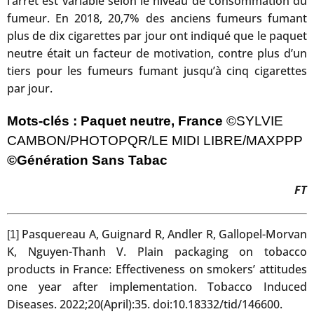
l’arrêt est variable selon le niveau de consommation du
fumeur. En 2018, 20,7% des anciens fumeurs fumant
plus de dix cigarettes par jour ont indiqué que le paquet
neutre était un facteur de motivation, contre plus d’un
tiers pour les fumeurs fumant jusqu’à cinq cigarettes
par jour.
Mots-clés : Paquet neutre, France
©SYLVIE
CAMBON/PHOTOPQR/LE MIDI LIBRE/MAXPPP
©Génération Sans Tabac
FT
Pasquereau A, Guignard R, Andler R, Gallopel-Morvan
[1]
K, Nguyen-Thanh V. Plain packaging on tobacco
products in France: Effectiveness on smokers’ attitudes
one year after implementation. Tobacco Induced
Diseases. 2022;20(April):35. doi:10.18332/tid/146600.