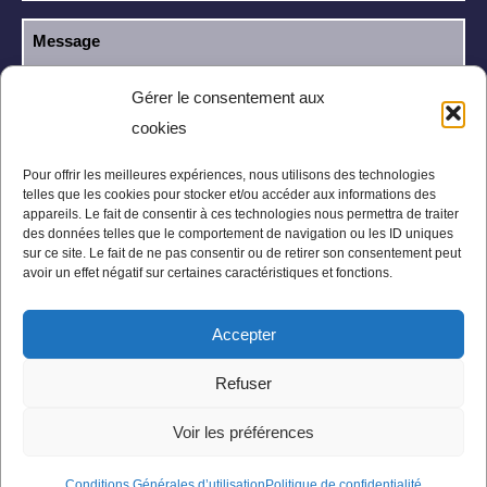
Gérer le consentement aux
cookies
J’ai lu et j’accepte la
politique de
RGPD
confidentialité
.
Pour offrir les meilleures expériences, nous utilisons des technologies
telles que les cookies pour stocker et/ou accéder aux informations des
appareils. Le fait de consentir à ces technologies nous permettra de traiter
des données telles que le comportement de navigation ou les ID uniques
sur ce site. Le fait de ne pas consentir ou de retirer son consentement peut
avoir un effet négatif sur certaines caractéristiques et fonctions.
Accepter
Mentions légales
Politique de confidentialité
Refuser
Conditions Générales
Plan du site
Voir les préférences
Conditions Générales d’utilisation
Politique de confidentialité