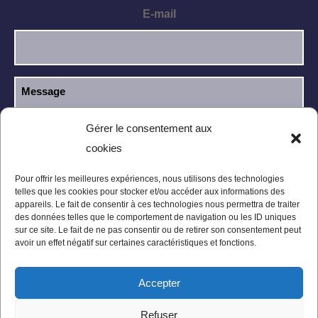
E-mail
Gérer le consentement aux
cookies
J’ai lu et j’accepte la
politique de
RGPD
confidentialité
.
Pour offrir les meilleures expériences, nous utilisons des technologies
telles que les cookies pour stocker et/ou accéder aux informations des
appareils. Le fait de consentir à ces technologies nous permettra de traiter
des données telles que le comportement de navigation ou les ID uniques
sur ce site. Le fait de ne pas consentir ou de retirer son consentement peut
avoir un effet négatif sur certaines caractéristiques et fonctions.
Accepter
Mentions légales
Politique de confidentialité
Refuser