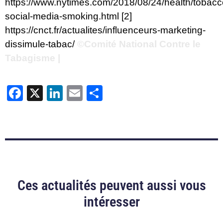
https://www.nytimes.com/2018/08/24/health/tobacc
social-media-smoking.html
[2]
https://cnct.fr/actualites/influenceurs-marketing-
dissimule-tabac/
©Comité National Contre le
Tabagisme |
Facebook
X
LinkedIn
Email
Partager
Ces actualités peuvent aussi vous
intéresser