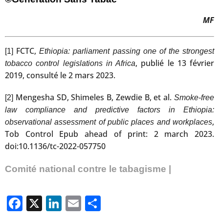
MF
FCTC,
[1]
Ethiopia: parliament passing one of the strongest
, publié le 13 février
tobacco control legislations in Africa
2019, consulté le 2 mars 2023.
Mengesha SD, Shimeles B, Zewdie B, et al.
[2]
Smoke-free
law compliance and predictive factors in Ethiopia:
,
observational assessment of public places and workplaces
Tob Control Epub ahead of print: 2 march 2023.
doi:10.1136/tc-2022-057750
Comité national contre le tabagisme |
Facebook
X
LinkedIn
Email
Partager