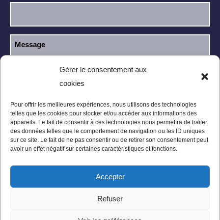
Gérer le consentement aux
cookies
J’ai lu et j’accepte la
politique de
RGPD
confidentialité
.
Pour offrir les meilleures expériences, nous utilisons des technologies
telles que les cookies pour stocker et/ou accéder aux informations des
appareils. Le fait de consentir à ces technologies nous permettra de traiter
des données telles que le comportement de navigation ou les ID uniques
sur ce site. Le fait de ne pas consentir ou de retirer son consentement peut
avoir un effet négatif sur certaines caractéristiques et fonctions.
Accepter
Mentions légales
Politique de confidentialité
Refuser
Conditions Générales
Plan du site