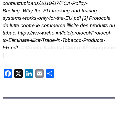
content/uploads/2019/07/FCA-Policy-
Briefing_Why-the-EU-tracking-and-tracing-
systems-works-only-for-the-EU.pdf
[3]
Protocole
de lutte contre le commerce illicite des produits du
tabac,
https://www.who.int/fctc/protocol/Protocol-
to-Eliminate-Illicit-Trade-in-Tobacco-Products-
FR.pdf
| ©Comité National Contre le Tabagisme
|
Facebook
X
LinkedIn
Email
Partager