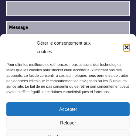
Gérer le consentement aux
cookies
J’ai lu et j’accepte la
politique de
RGPD
confidentialité
.
Pour offrir les meilleures expériences, nous utilisons des technologies
telles que les cookies pour stocker et/ou accéder aux informations des
appareils. Le fait de consentir à ces technologies nous permettra de traiter
des données telles que le comportement de navigation ou les ID uniques
sur ce site. Le fait de ne pas consentir ou de retirer son consentement peut
avoir un effet négatif sur certaines caractéristiques et fonctions.
Accepter
Mentions légales
Politique de confidentialité
Refuser
Conditions Générales
Plan du site