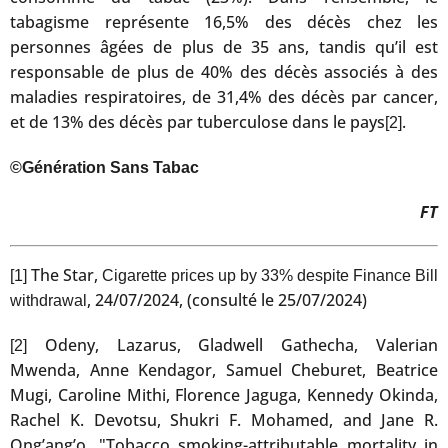
tabagisme représente 16,5% des décès chez les
personnes âgées de plus de 35 ans, tandis qu’il est
responsable de plus de 40% des décès associés à des
maladies respiratoires, de 31,4% des décès par cancer,
et de 13% des décès par tuberculose dans le pays
.
[2]
©Génération Sans Tabac
FT
The Star,
[1]
Cigarette prices up by 33% despite Finance Bill
, 24/07/2024, (consulté le 25/07/2024)
withdrawal
Odeny, Lazarus, Gladwell Gathecha, Valerian
[2]
Mwenda, Anne Kendagor, Samuel Cheburet, Beatrice
Mugi, Caroline Mithi, Florence Jaguga, Kennedy Okinda,
Rachel K. Devotsu, Shukri F. Mohamed, and Jane R.
Ong’ang’o. "Tobacco smoking-attributable mortality in