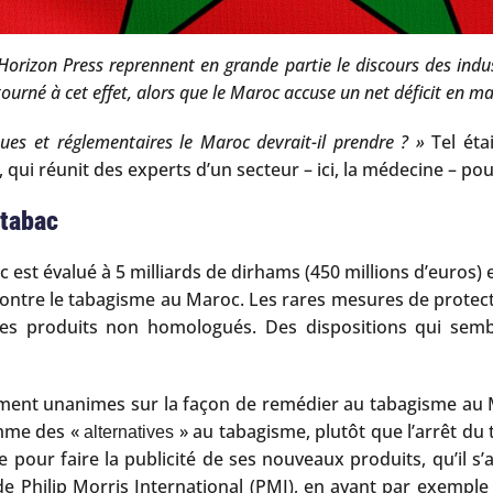
Horizon Press reprennent en grande partie le discours des indust
urné à cet effet, alors que le Maroc accuse un net déficit en ma
ques et réglementaires le Maroc devrait-il prendre ? »
Tel éta
 qui réunit des experts d’un secteur – ici, la médecine – p
 tabac
est évalué à 5 milliards de dirhams (450 millions d’euros)
contre le tabagisme au Maroc. Les rares mesures de protect
des produits non homologués. Des dispositions qui sembl
ement unanimes sur la façon de remédier au tabagisme au
omme des «
» au tabagisme, plutôt que l’arrêt du 
alternatives
se pour faire la publicité de ses nouveaux produits, qu’il s
de Philip Morris International (PMI), en ayant par exemple 