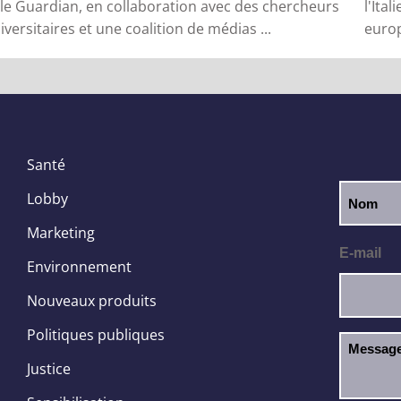
 le Guardian, en collaboration avec des chercheurs
l'Ita
iversitaires et une coalition de médias ...
europ
Santé
Lobby
Marketing
E-mail
Environnement
Nouveaux produits
Politiques publiques
Justice