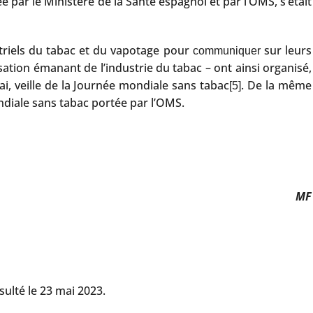
 par le Ministère de la Santé espagnol et par l’OMS, s’était
striels du tabac et du vapotage pour
sur leurs
communiquer
tion émanant de l’industrie du tabac – ont ainsi organisé,
, veille de la Journée mondiale sans tabac
. De la même
[5]
diale sans tabac portée par l’OMS.
MF
sulté le 23 mai 2023.