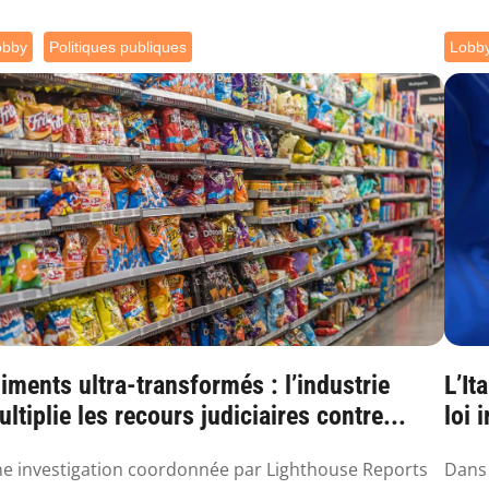
obby
Politiques publiques
Lobb
iments ultra-transformés : l’industrie
L’It
ltiplie les recours judiciaires contre...
loi 
e investigation coordonnée par Lighthouse Reports
Dans 