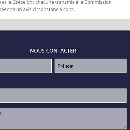
lie et la Grèce ont chacune transmis à la Commission
éenne un avis circonstancié cont...
NOUS CONTACTER