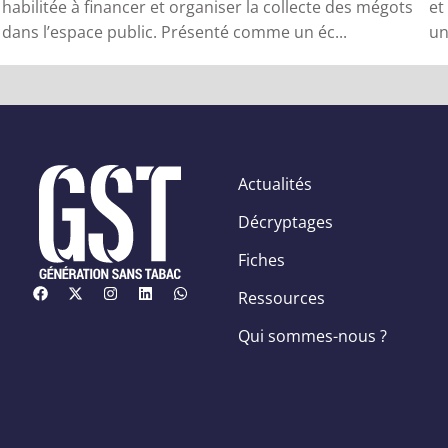
habilitée à financer et organiser la collecte des mégots
et
dans l’espace public. Présenté comme un éc...
un
Actualités
Décryptages
Fiches
Ressources
Qui sommes-nous ?