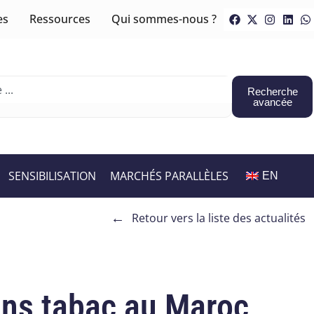
es
Ressources
Qui sommes-nous ?
Recherche
avancée
SENSIBILISATION
MARCHÉS PARALLÈLES
EN
←
Retour vers la liste des actualités
ans tabac au Maroc