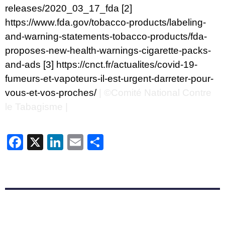
releases/2020_03_17_fda
[2]
https://www.fda.gov/tobacco-products/labeling-
and-warning-statements-tobacco-products/fda-
proposes-new-health-warnings-cigarette-packs-
and-ads
[3]
https://cnct.fr/actualites/covid-19-
fumeurs-et-vapoteurs-il-est-urgent-darreter-pour-
vous-et-vos-proches/
| ©Comité National Contre
le Tabagisme |
Facebook
X
LinkedIn
Email
Partager