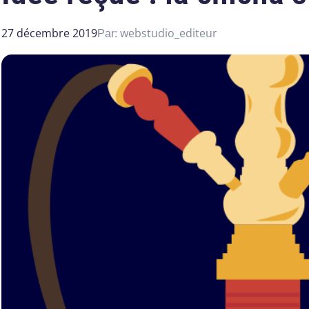
27 décembre 2019
webstudio_editeur
Par: