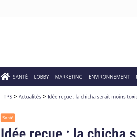
SANTÉ
LOBBY
MARKETING
ENVIRONNEMENT
TPS
>
Actualités
>
Idée reçue : la chicha serait moins toxi
Santé
Idée reçue : la chicha 