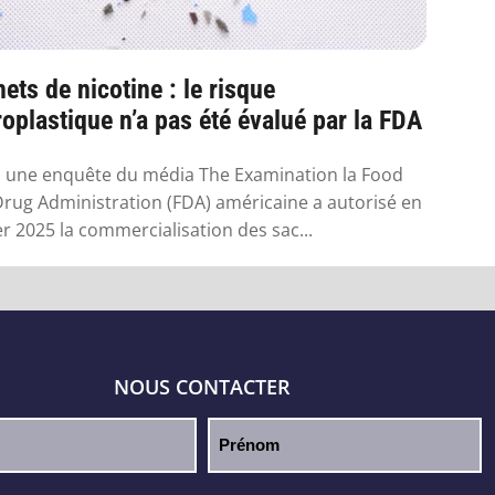
ets de nicotine : le risque
oplastique n’a pas été évalué par la FDA
 une enquête du média The Examination la Food
rug Administration (FDA) américaine a autorisé en
er 2025 la commercialisation des sac...
NOUS CONTACTER