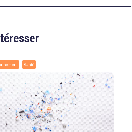
ntéresser
ronnement
Santé