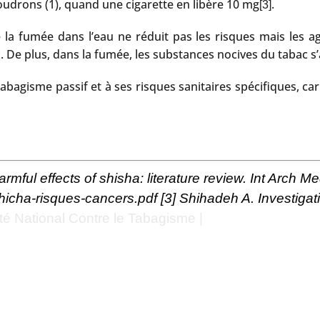
udrons (1), quand une cigarette en libère 10 mg
.
[3]
a fumée dans l’eau ne réduit pas les risques mais les aggra
. De plus, dans la fumée, les substances nocives du tabac s
tabagisme passif et à ses risques sanitaires spécifiques, c
l effects of shisha: literature review. Int Arch Me
hicha-risques-cancers.pdf
[3]
Shihadeh A. Investigat
té National Contre le Tabagisme |