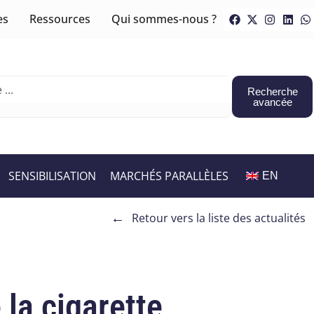
es
Ressources
Qui sommes-nous ?
Recherche
avancée
SENSIBILISATION
MARCHÉS PARALLÈLES
EN
←
Retour vers la liste des actualités
 la cigarette