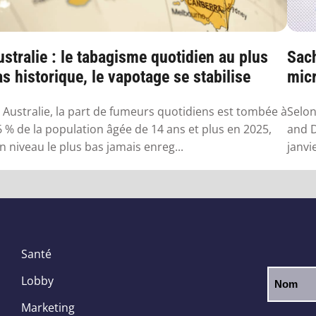
stralie : le tabagisme quotidien au plus
Sach
s historique, le vapotage se stabilise
micr
 Australie, la part de fumeurs quotidiens est tombée à
Selon
6 % de la population âgée de 14 ans et plus en 2025,
and D
n niveau le plus bas jamais enreg...
janvi
Santé
Lobby
Marketing