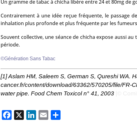
Un gramme de tabac à chicha libère entre 24 et 80mg de go
Contrairement à une idée reçue fréquente, le passage de l
inhalation plus profonde et plus fréquente par les fumeurs
Souvent collective, une séance de chicha expose aussi au 
période.
©Génération Sans Tabac
[1]
Aslam HM, Saleem S, German S, Qureshi WA. Harmfu
cancer.fr/content/download/63362/570205/file/FR-C
water pipe. Food Chem Toxicol n° 41, 2003
|© Comi
Facebook
X
LinkedIn
Email
Partager