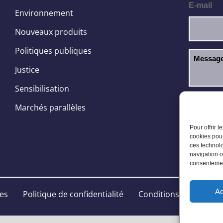
E-mail
Environnement
Nouveaux produits
Politiques publiques
Justice
Sensibilisation
J’ai l
RGPD
Marchés parallèles
Pour offrir 
cookies pour
ces technolo
navigation o
consentement
Ac
les
Politique de confidentialité
Conditions Générales