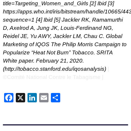
title=Targeting_Women_and_Girls
[2]
Ibid
[3]
https://apps.who.int/iris/bitstream/handle/10665
sequence=1
[4]
Ibid
[5]
Jackler RK, Ramamurthi
D, Axelrod A, Jung JK, Louis-Ferdinand NG,
Reidel JE, Yu AWY, Jackler LM, Chau C. Global
Marketing of IQOS The Philip Morris Campaign to
Popularize “Heat Not Burn” Tobacco. SRITA
White paper. February 21, 2020.
(http://tobacco.stanford.edu/iqosanalysis)
|
©Comité National Contre le Tabagisme |
Facebook
X
LinkedIn
Email
Partager