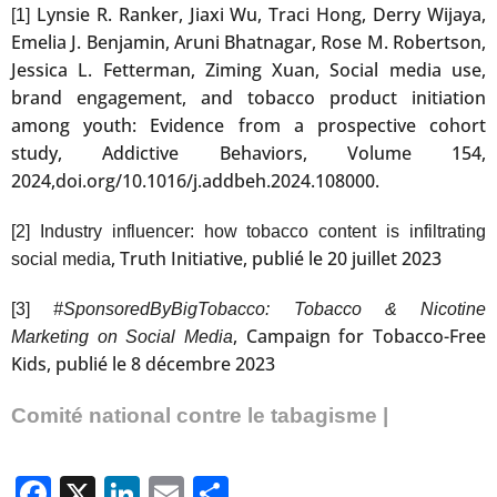
Lynsie R. Ranker, Jiaxi Wu, Traci Hong, Derry Wijaya,
[1]
Emelia J. Benjamin, Aruni Bhatnagar, Rose M. Robertson,
Jessica L. Fetterman, Ziming Xuan, Social media use,
brand engagement, and tobacco product initiation
among youth: Evidence from a prospective cohort
study, Addictive Behaviors, Volume 154,
2024,doi.org/10.1016/j.addbeh.2024.108000.
[2]
Industry influencer: how tobacco content is infiltrating
, Truth Initiative, publié le 20 juillet 2023
social media
[3]
#SponsoredByBigTobacco: Tobacco & Nicotine
, Campaign for Tobacco-Free
Marketing on Social Media
Kids, publié le 8 décembre 2023
Comité national contre le tabagisme |
Facebook
X
LinkedIn
Email
Partager