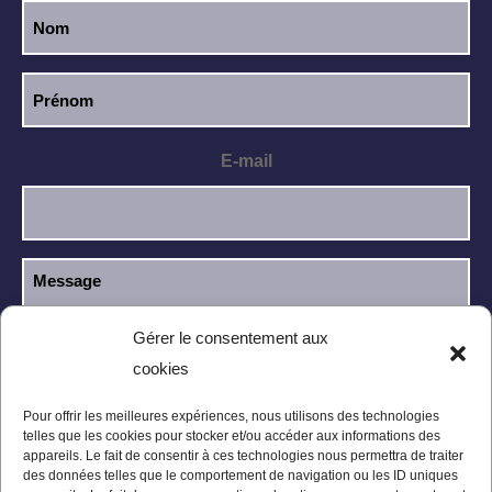
E-mail
Gérer le consentement aux
cookies
J’ai lu et j’accepte la
politique de
RGPD
confidentialité
.
Pour offrir les meilleures expériences, nous utilisons des technologies
telles que les cookies pour stocker et/ou accéder aux informations des
appareils. Le fait de consentir à ces technologies nous permettra de traiter
des données telles que le comportement de navigation ou les ID uniques