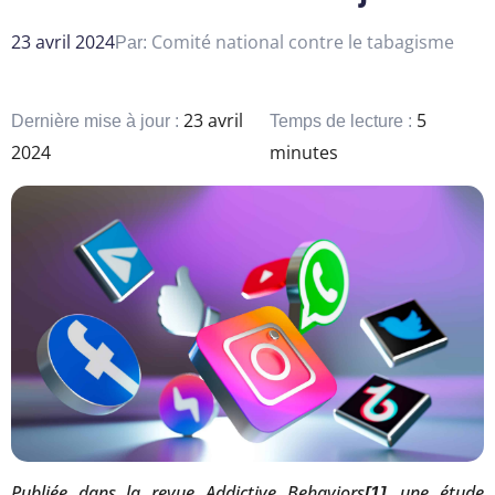
23 avril 2024
Comité national contre le tabagisme
Par:
23 avril
5
Dernière mise à jour :
Temps de lecture :
2024
minutes
Publiée dans la revue Addictive Behaviors
, une étude
[1]