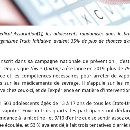
dical Association
, les adolescents randomisés dans le br
[1]
’organisme Truth Initiative, avaient 35% de plus de chances d’
’inscrit dans sa campagne nationale de prévention ; c’es
r. Depuis que
This is Quitting
a été lancé en 2019, plus de 7
e et les compétences nécessaires pour arrêter de vapot
 sur les médicaments de sevrage. Il s'appuie sur les me
ive chez ceux-ci, et de l’expérience en matière d'intervent
503 adolescents âgés de 13 à 17 ans de tous les États-Unis
 vapoter. Environ trois quarts des participants ont déclar
ndance à la nicotine - et 9/10 d’entre eux se sentir assez 
e écoulée, et 53 % avaient déjà fait trois tentatives d'arr