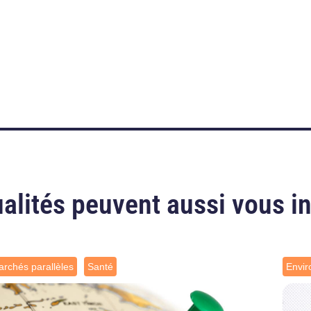
alités peuvent aussi vous i
rchés parallèles
Santé
Envi