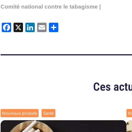
Comité national contre le tabagisme |
Facebook
X
LinkedIn
Email
Partager
Ces actu
Nouveaux produits
Santé
Ma