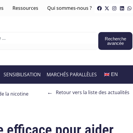
es
Ressources
Qui sommes-nous ?
Recherche
avancée
SENSIBILISATION
MARCHÉS PARALLÈLES
EN
←
Retour vers la liste des actualités
de la nicotine
e efficace pour aider