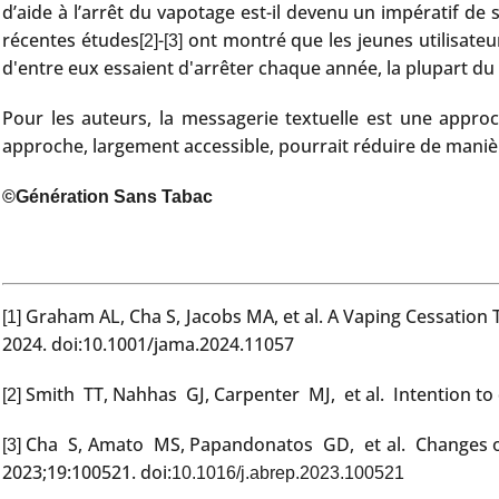
d’aide à l’arrêt du vapotage est-il devenu un impératif d
récentes études
-
ont montré que les jeunes utilisateur
[2]
[3]
d'entre eux essaient d'arrêter chaque année, la plupart du
Pour les auteurs, la messagerie textuelle est une approc
approche, largement accessible, pourrait réduire de manière
©Génération Sans Tabac
Graham AL, Cha S, Jacobs MA, et al. A Vaping Cessation 
[1]
2024. doi:10.1001/jama.2024.11057
Smith TT, Nahhas GJ, Carpenter MJ, et al. Intention to
[2]
Cha S, Amato MS, Papandonatos GD, et al. Changes ove
[3]
2023;19:100521. doi:
10.1016/j.abrep.2023.100521