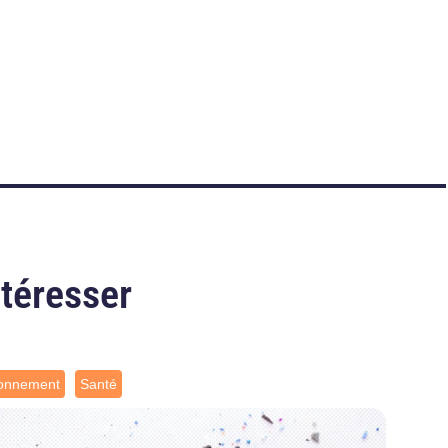
ntéresser
ronnement
Santé