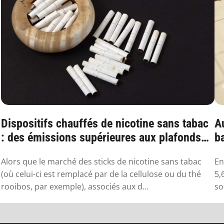
Dispositifs chauffés de nicotine sans tabac
Au
: des émissions supérieures aux plafonds
ba
sa...
Alors que le marché des sticks de nicotine sans tabac
En
(où celui-ci est remplacé par de la cellulose ou du thé
5,
rooibos, par exemple), associés aux d...
so