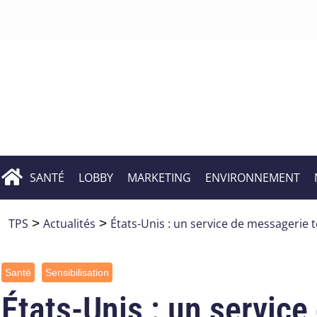
SANTÉ
LOBBY
MARKETING
ENVIRONNEMENT
TPS
>
Actualités
>
États-Unis : un service de messagerie t
Santé
Sensibilisation
États-Unis : un service