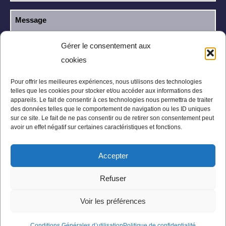
Gérer le consentement aux
cookies
J’ai lu et j’accepte la
politique de
RGPD
confidentialité
.
Pour offrir les meilleures expériences, nous utilisons des technologies
telles que les cookies pour stocker et/ou accéder aux informations des
appareils. Le fait de consentir à ces technologies nous permettra de traiter
des données telles que le comportement de navigation ou les ID uniques
sur ce site. Le fait de ne pas consentir ou de retirer son consentement peut
avoir un effet négatif sur certaines caractéristiques et fonctions.
Accepter
Mentions légales
Politique de confidentialité
Refuser
Conditions Générales
Plan du site
Voir les préférences
Conditions Générales d’utilisation
Politique de confidentialité