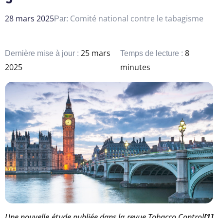
28 mars 2025
Comité national contre le tabagisme
Par:
25 mars
8
Dernière mise à jour :
Temps de lecture :
2025
minutes
Une nouvelle étude publiée dans la revue Tobacco Control
[1]