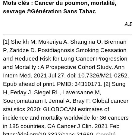
Mots clés : Cancer du poumon, mortalité,
sevrage
©Génération Sans Tabac
A.E
[1]
Sheikh M, Mukeriya A, Shangina O, Brennan
P, Zaridze D. Postdiagnosis Smoking Cessation
and Reduced Risk for Lung Cancer Progression
and Mortality : A Prospective Cohort Study. Ann
Intern Med. 2021 Jul 27. doi: 10.7326/M21-0252.
Epub ahead of print. PMID: 34310171.
[2]
Sung
H, Ferlay J, Siegel RL, Laversanne M,
Soerjomataram I, Jemal A, Bray F. Global cancer
statistics 2020: GLOBOCAN estimates of
incidence and mortality worldwide for 36 cancers
in 185 countries. CA Cancer J Clin. 2021 Feb
https://doi.org/10.3322/caac.21660
.
Comité