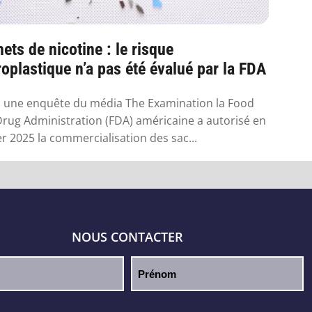
ets de nicotine : le risque
oplastique n’a pas été évalué par la FDA
 une enquête du média The Examination la Food
rug Administration (FDA) américaine a autorisé en
er 2025 la commercialisation des sac...
NOUS CONTACTER