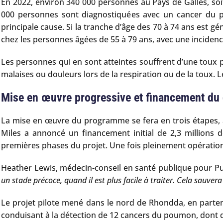
En 2022, environ 340 000 personnes au Pays de Galles, soit 
000 personnes sont diagnostiquées avec un cancer du 
principale cause. Si la tranche d’âge des 70 à 74 ans est 
chez les personnes âgées de 55 à 79 ans, avec une incidence
Les personnes qui en sont atteintes souffrent d’une toux p
malaises ou douleurs lors de la respiration ou de la toux.
Mise en œuvre progressive et financement du 
La mise en œuvre du programme se fera en trois étapes, a
Miles a annoncé un financement initial de 2,3 millions de
premières phases du projet. Une fois pleinement opérationn
Heather Lewis, médecin-conseil en santé publique pour Pub
un stade précoce, quand il est plus facile à traiter. Cela sauvera
Le projet pilote mené dans le nord de Rhondda, en parte
conduisant à la détection de 12 cancers du poumon, dont d