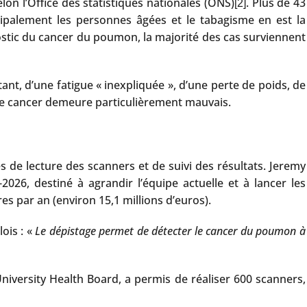
lon l’Office des statistiques nationales (ONS)
. Plus de 43
[2]
alement les personnes âgées et le tabagisme en est la
nostic du cancer du poumon, la majorité des cas surviennent
nt, d’une fatigue « inexpliquée », d’une perte de poids, de
e de cancer demeure particulièrement mauvais.
de lecture des scanners et de suivi des résultats. Jeremy
2026, destiné à agrandir l’équipe actuelle et à lancer les
s par an (environ 15,1 millions d’euros).
ois : «
Le dépistage permet de détecter le cancer du poumon à
versity Health Board, a permis de réaliser 600 scanners,