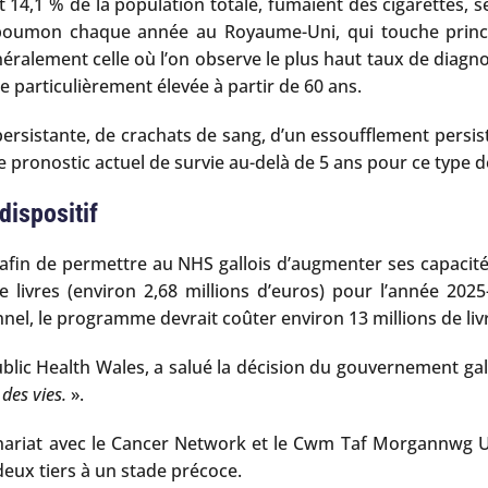
14,1 % de la population totale, fumaient des cigarettes, se
poumon chaque année au Royaume-Uni, qui touche princip
généralement celle où l’on observe le plus haut taux de diag
 particulièrement élevée à partir de 60 ans.
ersistante, de crachats de sang, d’un essoufflement persista
 Le pronostic actuel de survie au-delà de 5 ans pour ce typ
dispositif
fin de permettre au NHS gallois d’augmenter ses capacités 
 livres (environ 2,68 millions d’euros) pour l’année 2025-
el, le programme devrait coûter environ 13 millions de livre
lic Health Wales, a salué la décision du gouvernement gall
 des vies.
».
nariat avec le Cancer Network et le Cwm Taf Morgannwg Uni
eux tiers à un stade précoce.