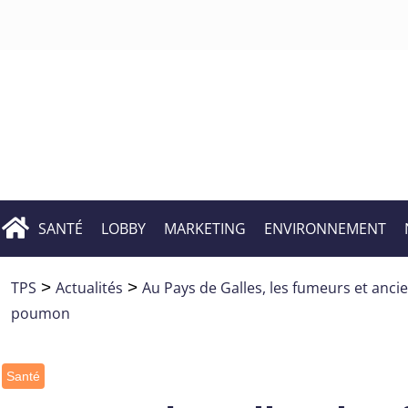
SANTÉ
LOBBY
MARKETING
ENVIRONNEMENT
TPS
>
Actualités
>
Au Pays de Galles, les fumeurs et anc
poumon
Santé