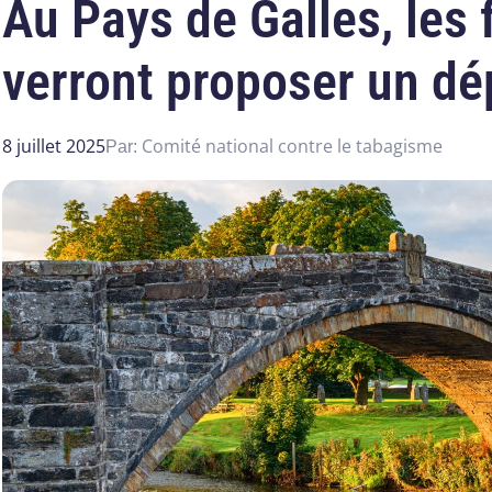
Au Pays de Galles, les
verront proposer un d
8 juillet 2025
Comité national contre le tabagisme
Par: