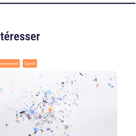
ntéresser
ronnement
Santé