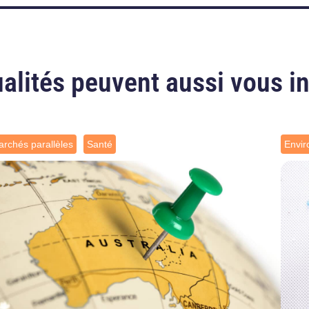
alités peuvent aussi vous i
rchés parallèles
Santé
Envi