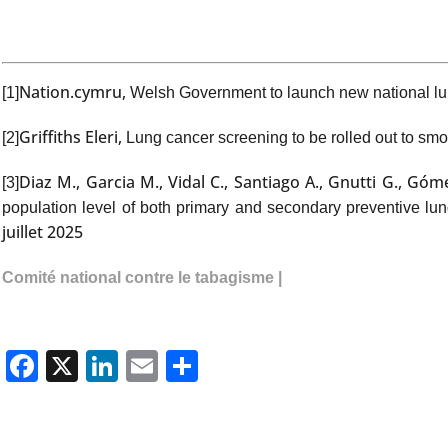
Nation.cymru,
[1]
Welsh Government to launch new national l
Griffiths Eleri,
[2]
Lung cancer screening to be rolled out to sm
Diaz M., Garcia M., Vidal C., Santiago A., Gnutti G., 
[3]
population level of both primary and secondary preventive lun
juillet 2025
Comité national contre le tabagisme |
Facebook
X
LinkedIn
Email
Partager