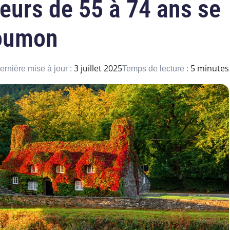
eurs de 55 à 74 ans se
poumon
3 juillet 2025
5 minutes
ernière mise à jour :
Temps de lecture :