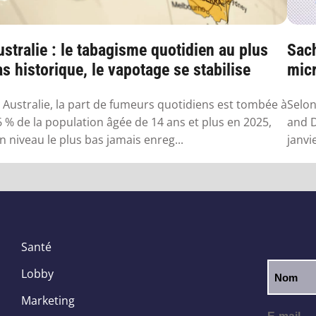
stralie : le tabagisme quotidien au plus
Sach
s historique, le vapotage se stabilise
micr
 Australie, la part de fumeurs quotidiens est tombée à
Selon
6 % de la population âgée de 14 ans et plus en 2025,
and D
n niveau le plus bas jamais enreg...
janvi
Santé
Lobby
Marketing