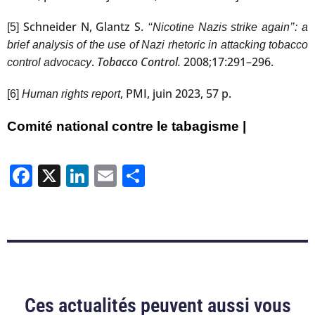
Schneider N, Glantz S.
[5]
‘‘Nicotine Nazis strike again’’: a
brief analysis of the use of Nazi rhetoric in attacking tobacco
.
Tobacco Control.
2008;17:291–296.
control advocacy
, PMI, juin 2023, 57 p.
[6]
Human rights report
Comité national contre le tabagisme |
Facebook
X
LinkedIn
Email
Partager
Ces actualités peuvent aussi vous