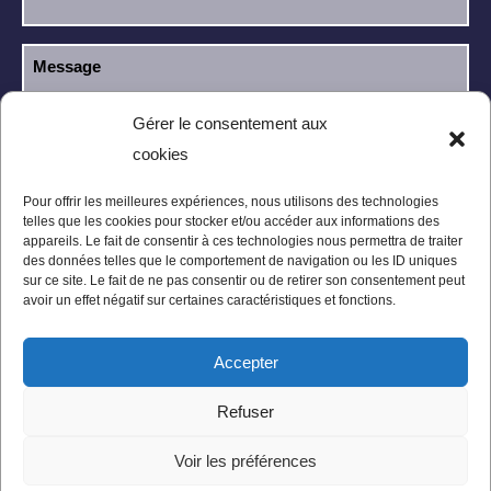
Gérer le consentement aux
cookies
J’ai lu et j’accepte la
politique de
RGPD
confidentialité
.
Pour offrir les meilleures expériences, nous utilisons des technologies
telles que les cookies pour stocker et/ou accéder aux informations des
appareils. Le fait de consentir à ces technologies nous permettra de traiter
des données telles que le comportement de navigation ou les ID uniques
sur ce site. Le fait de ne pas consentir ou de retirer son consentement peut
avoir un effet négatif sur certaines caractéristiques et fonctions.
Accepter
Mentions légales
Politique de confidentialité
Refuser
Conditions Générales
Plan du site
Voir les préférences