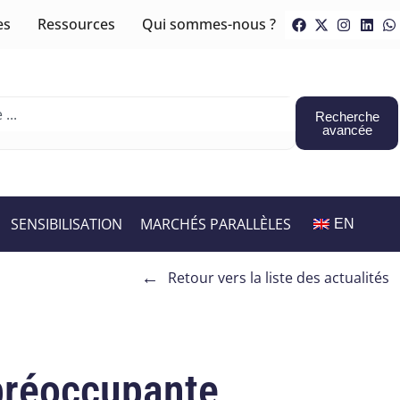
es
Ressources
Qui sommes-nous ?
Recherche
avancée
SENSIBILISATION
MARCHÉS PARALLÈLES
EN
←
Retour vers la liste des actualités
 préoccupante