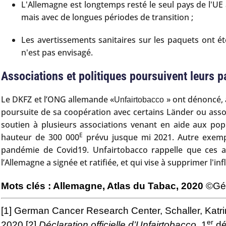
L'Allemagne est longtemps resté le seul pays de l'UE 
mais avec de longues périodes de transition ;
Les avertissements sanitaires sur les paquets ont ét
n'est pas envisagé.
Associations et politiques poursuivent leurs pa
Le DKFZ et l’ONG allemande «
» ont dénoncé, a
Unfairtobacco
poursuite de sa coopération avec certains Länder ou asso
soutien à plusieurs associations venant en aide aux pop
E
hauteur de 300 000
prévu jusque mi 2021. Autre exempl
pandémie de Covid19. Unfairtobacco rappelle que ces act
l’Allemagne a signée et ratifiée, et qui vise à supprimer l'i
Mots clés : Allemagne, Atlas du Tabac, 2020
©Gén
[1]
German Cancer Research Center, Schaller, Katri
er
2020
[2]
Déclaration officielle d’Unfairtobacco
, 1
dé