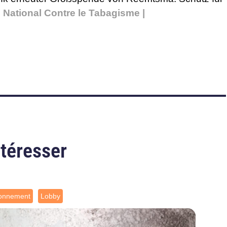
 National Contre le Tabagisme |
ntéresser
ronnement
Lobby