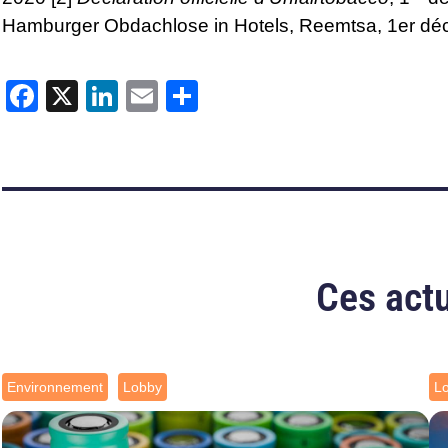
Hamburger Obdachlose in Hotels, Reemtsa, 1er dé
Facebook
X
LinkedIn
Email
Partager
Ces actu
Environnement
Lobby
L