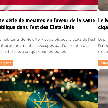
ne série de mesures en faveur de la santé
Le M
blique dans l’est des Etats-Unis
ciga
t...
s habitants de New York et de plusieurs états de l'est
Le pr
nt profondément préoccupés par l'utilisation des
l’imp
garettes électroniques par les jeunes
élect
tualités
Actua