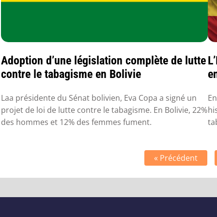
Adoption d’une législation complète de lutte
L
contre le tabagisme en Bolivie
e
Laa présidente du Sénat bolivien, Eva Copa a signé un
En
projet de loi de lutte contre le tabagisme. En Bolivie, 22%
hi
des hommes et 12% des femmes fument.
ta
« Précédent