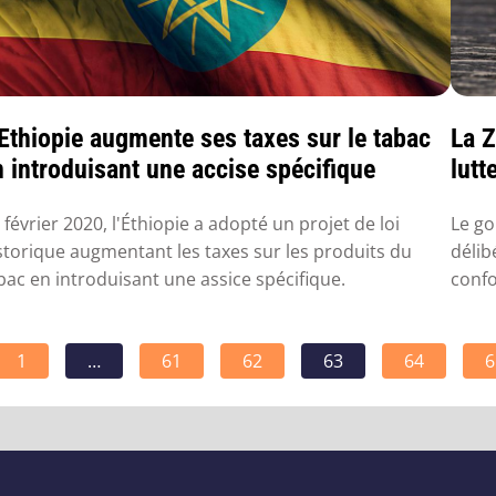
’Ethiopie augmente ses taxes sur le tabac
La Z
n introduisant une accise spécifique
lutt
 février 2020, l'Éthiopie a adopté un projet de loi
Le go
storique augmentant les taxes sur les produits du
délib
bac en introduisant une assice spécifique.
confo
1
…
61
62
63
64
6