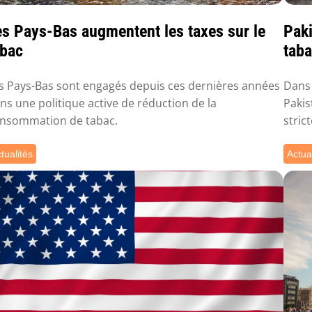
es Pays-Bas augmentent les taxes sur le
Paki
abac
tab
s Pays-Bas sont engagés depuis ces dernières années
Dans 
ns une politique active de réduction de la
Pakis
nsommation de tabac.
stric
tualités
Actua