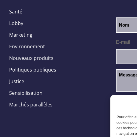
Santé
Lobby
Marketing
E-mail
Environnement
Nouveaux produits
Politiques publiques
Justice
Sensibilisation
J’ai l
RGPD
Marchés parallèles
Pour offrir 
cookies pour
ces technolo
navigation o