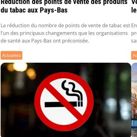
Réduction des points de vente des produits
Ve
du tabac aux Pays-Bas
l
La réduction du nombre de points de vente de tabac est
En
l'un des principaux changements que les organisations
pr
de santé aux Pays-Bas ont préconisée.
sa
Actualités
Ac