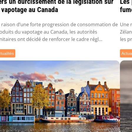
rs un durcissement de la législation sur
Les 
e vapotage au Canada
fum
 raison d’une forte progression de consommation de
Une n
oduits du vapotage au Canada, les autorités
Zélan
nitaires ont décidé de renforcer le cadre régl...
les p
tualités
Actua