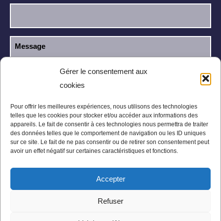
Gérer le consentement aux
cookies
J’ai lu et j’accepte la
politique de
RGPD
confidentialité
.
Pour offrir les meilleures expériences, nous utilisons des technologies
telles que les cookies pour stocker et/ou accéder aux informations des
appareils. Le fait de consentir à ces technologies nous permettra de traiter
des données telles que le comportement de navigation ou les ID uniques
sur ce site. Le fait de ne pas consentir ou de retirer son consentement peut
avoir un effet négatif sur certaines caractéristiques et fonctions.
Accepter
Mentions légales
Politique de confidentialité
Refuser
Conditions Générales
Plan du site