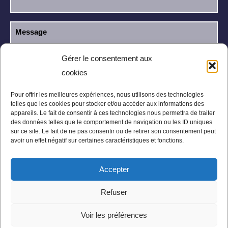
Gérer le consentement aux
cookies
J’ai lu et j’accepte la
politique de
RGPD
confidentialité
.
Pour offrir les meilleures expériences, nous utilisons des technologies
telles que les cookies pour stocker et/ou accéder aux informations des
appareils. Le fait de consentir à ces technologies nous permettra de traiter
des données telles que le comportement de navigation ou les ID uniques
sur ce site. Le fait de ne pas consentir ou de retirer son consentement peut
avoir un effet négatif sur certaines caractéristiques et fonctions.
Accepter
Mentions légales
Politique de confidentialité
Refuser
Conditions Générales
Plan du site
Voir les préférences