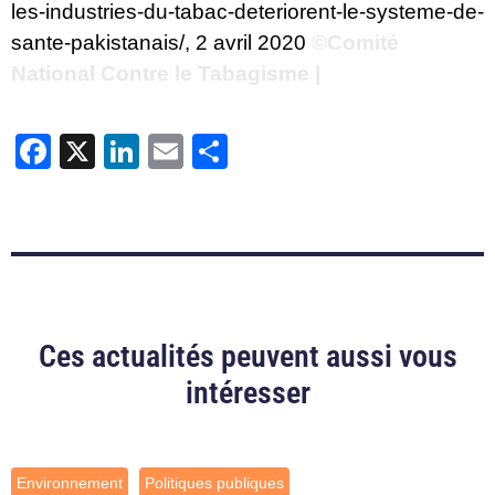
les-industries-du-tabac-deteriorent-le-systeme-de-
sante-pakistanais/
, 2 avril 2020
©Comité
National Contre le Tabagisme |
Facebook
X
LinkedIn
Email
Partager
Ces actualités peuvent aussi vous
intéresser
Environnement
Politiques publiques