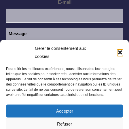
E-mail
Gérer le consentement aux
cookies
J’ai lu et j’accepte la
politique de
RGPD
confidentialité
.
Pour offrir les meilleures expériences, nous utilisons des technologies
telles que les cookies pour stocker et/ou accéder aux informations des
appareils. Le fait de consentir à ces technologies nous permettra de traiter
des données telles que le comportement de navigation ou les ID uniques
sur ce site. Le fait de ne pas consentir ou de retirer son consentement peut
avoir un effet négatif sur certaines caractéristiques et fonctions.
Accepter
Mentions légales
Politique de confidentialité
Refuser