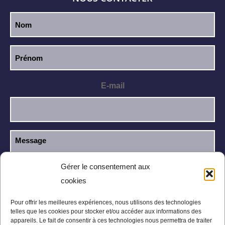
E-mail
Gérer le consentement aux
cookies
J’ai lu et j’accepte la
politique de
RGPD
confidentialité
.
Pour offrir les meilleures expériences, nous utilisons des technologies
telles que les cookies pour stocker et/ou accéder aux informations des
appareils. Le fait de consentir à ces technologies nous permettra de traiter