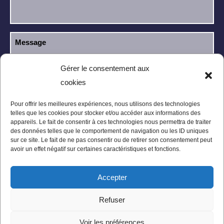
Gérer le consentement aux
cookies
J’ai lu et j’accepte la
politique de
RGPD
confidentialité
.
Pour offrir les meilleures expériences, nous utilisons des technologies
telles que les cookies pour stocker et/ou accéder aux informations des
appareils. Le fait de consentir à ces technologies nous permettra de traiter
des données telles que le comportement de navigation ou les ID uniques
sur ce site. Le fait de ne pas consentir ou de retirer son consentement peut
avoir un effet négatif sur certaines caractéristiques et fonctions.
Accepter
Mentions légales
Politique de confidentialité
Refuser
Conditions Générales
Plan du site
Voir les préférences