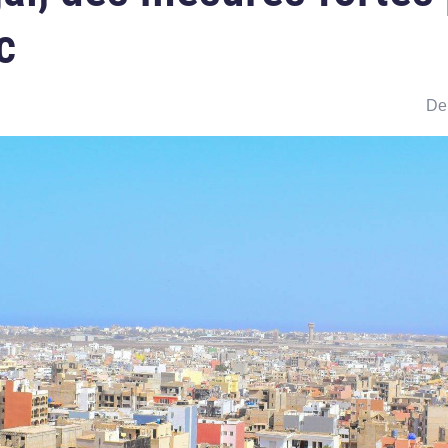
c
Der