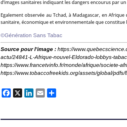
d’images sanitaires indiquant les dangers encourus par u
Egalement observée au Tchad, à Madagascar, en Afrique du
sanitaire, économique et environnementale que constitue le
©Génération Sans Tabac
Source pour l’image :
https://www.quebecscience.q
actu/24841-L-Afrique-nouvel-Eldorado-lobbys-tabac
https://www.francetvinfo.fr/monde/afrique/societe-a
https://www.tobaccofreekids.org/assets/global/pdfs/
Facebook
X
LinkedIn
Email
Partager