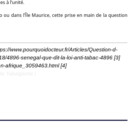
s à l’unité.
ou dans l’Île Maurice, cette prise en main de la question
tps://www.pourquoidocteur.fr/Articles/Question-d-
18/4896-senegal-que-dit-la-loi-anti-tabac-4896
[3]
c-en-afrique_3059463.html
[4]
 le Tabagisme |