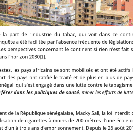
 la part de l’industrie du tabac, qui voit dans ce cont
te a été facilitée par l’absence fréquente de législations 
Les perspectives concernant le continent si rien n’est fai
dans l’horizon 2030
.
[1]
estes, les pays africains se sont mobilisés et ont été actif
t des pays ont ratifié le traité et de plus en plus de pay
négal, qui s’est engagé dans une lutte contre le tabagism
erférer dans les politiques de santé
, miner les efforts de lut
nt de la République sénégalaise, Macky Sall, la loi interdit
isation de cigarettes à moins de 200 mètres d’une école o
t d’un à trois ans d’emprisonnement. Depuis le 26 août 20