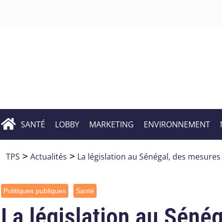
SANTÉ
LOBBY
MARKETING
ENVIRONNEMENT
TPS
>
Actualités
>
La législation au Sénégal, des mesure
Politiques publiques
Santé
La législation au Sénég