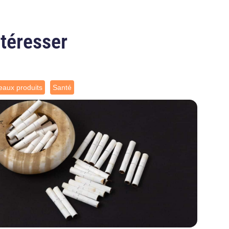
ntéresser
aux produits
Santé