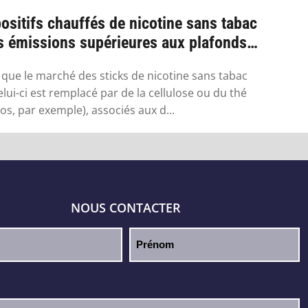
ositifs chauffés de nicotine sans tabac
s émissions supérieures aux plafonds
.
 que le marché des sticks de nicotine sans tabac
elui-ci est remplacé par de la cellulose ou du thé
os, par exemple), associés aux d...
NOUS CONTACTER