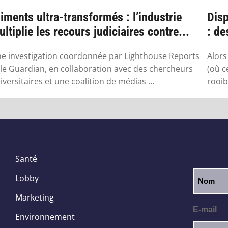
iments ultra-transformés : l’industrie
Disp
ltiplie les recours judiciaires contre...
: de
sa..
e investigation coordonnée par Lighthouse Reports
Alors
 le Guardian, en collaboration avec des chercheurs
(où c
iversitaires et une coalition de médias ...
rooib
Santé
Lobby
Marketing
E-mail
Environnement