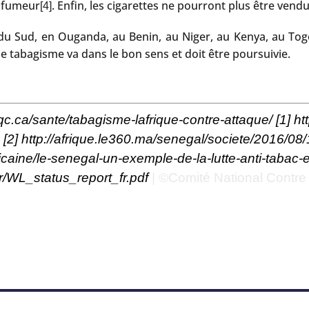
n fumeur
. Enfin, les cigarettes ne pourront plus être vendue
[4]
 Sud, en Ouganda, au Benin, au Niger, au Kenya, au Togo 
 tabagisme va dans le bon sens et doit être poursuivie.
c.ca/sante/tabagisme-lafrique-contre-attaque/
[1]
ht
[2]
http://afrique.le360.ma/senegal/societe/2016/08/
fricaine/le-senegal-un-exemple-de-la-lutte-anti-taba
fr/WL_status_report_fr.pdf
| ©Comité National Contre