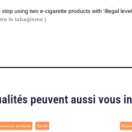
top using two e-cigarette products with ‘illegal level
re le tabagisme |
alités peuvent aussi vous i
uveaux produits
Santé
Marke