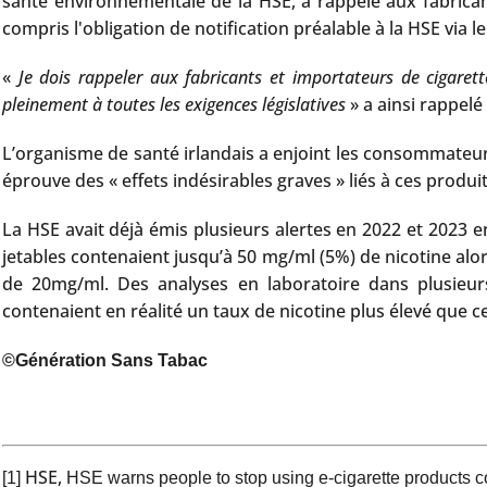
santé environnementale de la HSE, a rappelé aux fabricant
compris l'obligation de notification préalable à la HSE via
«
Je dois rappeler aux fabricants et importateurs de cigarett
pleinement à toutes les exigences législatives
» a ainsi rappelé
L’organisme de santé irlandais a enjoint les consommateurs
éprouve des « effets indésirables graves » liés à ces produi
La HSE avait déjà émis plusieurs alertes en 2022 et 2023 e
jetables contenaient jusqu’à 50 mg/ml (5%) de nicotine al
de 20mg/ml. Des analyses en laboratoire dans plusieu
contenaient en réalité un taux de nicotine plus élevé que ce
©Génération Sans Tabac
HSE,
[1]
HSE warns people to stop using e-cigarette products con