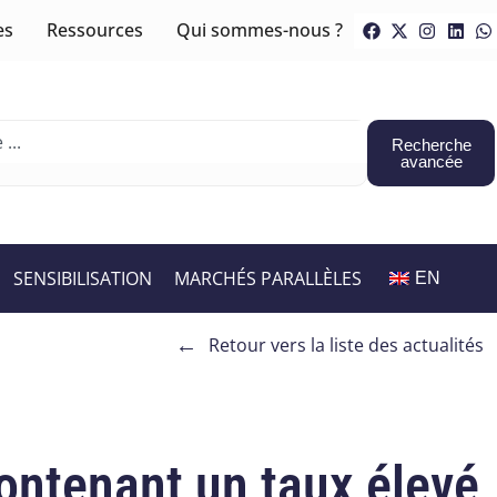
es
Ressources
Qui sommes-nous ?
Recherche
avancée
SENSIBILISATION
MARCHÉS PARALLÈLES
EN
←
Retour vers la liste des actualités
contenant un taux élevé