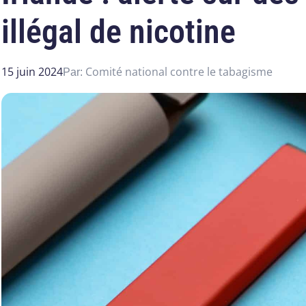
illégal de nicotine
15 juin 2024
Comité national contre le tabagisme
Par: