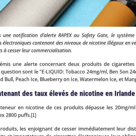
 une notification d’alerte RAPEX au Safety Gate, le système 
 électroniques contenant des niveaux de nicotine illégaux en v
rs à cesser leur commercialisation.
émis une alerte concernant deux produits de cigarettes 
en question sont le "E-LIQUID: Tobacco 24mg/ml, Ben Son 2
d Bull, Peach Ice, Blueberry on Ice, Watermelon Ice, et Mang
ntenant des taux élevés de nicotine en Irlande
la teneur en nicotine de ces produits dépasse les 20mg/ml
ex 2800 puffs.
[1]
 produits, les enjoignant de cesser immédiatement leur dis