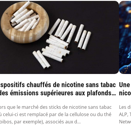
spositifs chauffés de nicotine sans tabac
Une
 des émissions supérieures aux plafonds
nico
...
ors que le marché des sticks de nicotine sans tabac
Les d
ù celui-ci est remplacé par de la cellulose ou du thé
ALP, 
oibos, par exemple), associés aux d...
Netwo