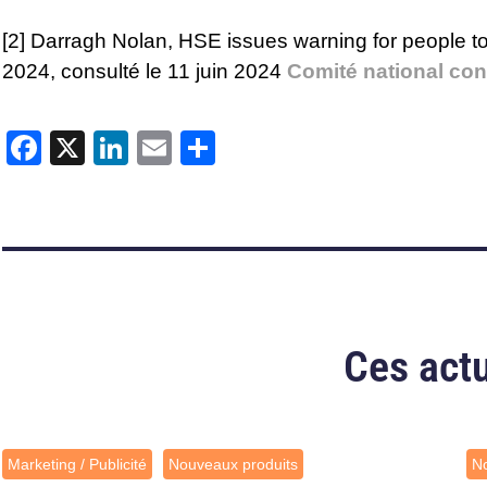
[2]
Darragh Nolan,
HSE issues warning for people to s
2024, consulté le 11 juin 2024
Comité national cont
Facebook
X
LinkedIn
Email
Partager
Ces actu
Marketing / Publicité
Nouveaux produits
No