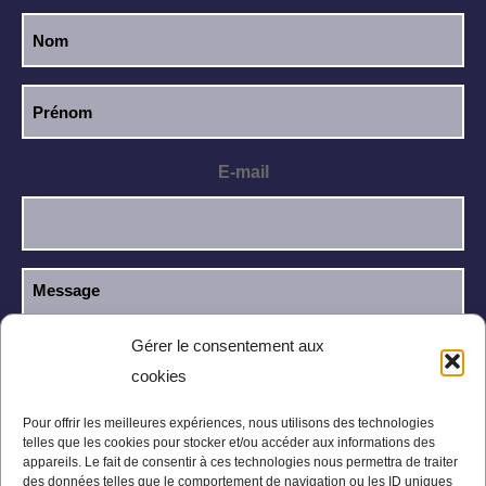
E-mail
Gérer le consentement aux
cookies
J’ai lu et j’accepte la
politique de
RGPD
confidentialité
.
Pour offrir les meilleures expériences, nous utilisons des technologies
telles que les cookies pour stocker et/ou accéder aux informations des
appareils. Le fait de consentir à ces technologies nous permettra de traiter
des données telles que le comportement de navigation ou les ID uniques