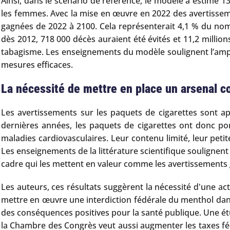
Ainsi, dans le scénario de référence, le modèle a estimé 1
les femmes. Avec la mise en œuvre en 2022 des avertisseme
gagnées de 2022 à 2100. Cela représenterait 4,1 % du nom
dès 2012, 718 000 décès auraient été évités et 11,2 milli
tabagisme. Les enseignements du modèle soulignent l’ampl
mesures efficaces.
La nécessité de mettre en place un arsenal 
Les avertissements sur les paquets de cigarettes sont a
dernières années, les paquets de cigarettes ont donc po
maladies cardiovasculaires. Leur contenu limité, leur peti
Les enseignements de la littérature scientifique soulignent 
cadre qui les mettent en valeur comme les avertissement
Les auteurs, ces résultats suggèrent la nécessité d'une ac
mettre en œuvre une interdiction fédérale du menthol dans l
des conséquences positives pour la santé publique. Une étud
la Chambre des Congrès veut aussi augmenter les taxes fédé