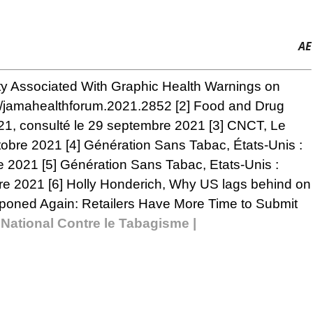
AE
ity Associated With Graphic Health Warnings on
1/jamahealthforum.2021.2852
[2]
Food and Drug
2021, consulté le 29 septembre 2021
[3]
CNCT,
Le
ctobre 2021
[4]
Génération Sans Tabac,
États-Unis :
re 2021
[5]
Génération Sans Tabac,
Etats-Unis :
bre 2021
[6]
Holly Honderich, Why US lags behind on
poned Again: Retailers Have More Time to Submit
National Contre le Tabagisme |