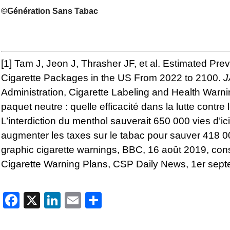
©Génération Sans Tabac
[1]
Tam J, Jeon J, Thrasher JF, et al. Estimated Pre
Cigarette Packages in the US From 2022 to 2100.
J
Administration, Cigarette
Labeling and Health Warn
paquet neutre : quelle efficacité dans la lutte contre
L’interdiction du menthol sauverait 650 000 vies d’ic
augmenter les taxes sur le tabac pour sauver 418 0
graphic cigarette warnings
, BBC, 16 août 2019, con
Cigarette Warning Plans
, CSP Daily News, 1er sep
Facebook
X
LinkedIn
Email
Partager