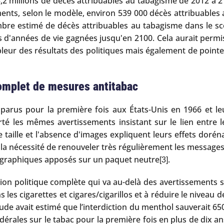
3,2 millions de décès attribuables au tabagisme de 2012 à 2
nts, selon le modèle, environ 539 000 décès attribuables au
bre estimé de décès attribuables au tabagisme dans le scé
ons d'années de vie gagnées jusqu'en 2100. Cela aurait perm
eur des résultats des politiques mais également de point
complet de mesures antitabac
pparus pour la première fois aux États-Unis en 1966 et l
rté les mêmes avertissements insistant sur le lien entre
te taille et l'absence d'images expliquent leurs effets do
la nécessité de renouveler très régulièrement les messages po
s graphiques apposés sur un paquet neutre
.
[3]
tion politique complète qui va au-delà des avertissements 
es cigarettes et cigares/cigarillos et à réduire le niveau 
e avait estimé que l’interdiction du menthol sauverait 650 
rales sur le tabac pour la première fois en plus de dix ans