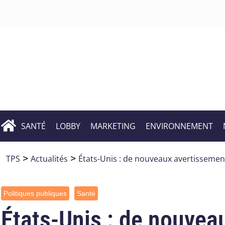
SANTÉ
LOBBY
MARKETING
ENVIRONNEMENT
TPS
>
Actualités
>
États-Unis : de nouveaux avertissement
Politiques publiques
Santé
États-Unis : de nouvea