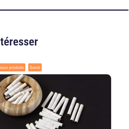
ntéresser
aux produits
Santé