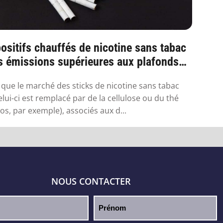
ositifs chauffés de nicotine sans tabac
s émissions supérieures aux plafonds
.
 que le marché des sticks de nicotine sans tabac
elui-ci est remplacé par de la cellulose ou du thé
os, par exemple), associés aux d...
NOUS CONTACTER