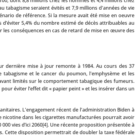
100, dont 8,8 millions chez les hommes et 4,4 millions chez
 tabagisme seraient évités et 7,9 millions d'années de vie
nario de référence. Si la mesure avait été mise en oeuvre
is d’éviter 5,4% du nombre estimé de décès attribuables au
er les conséquences en cas de retard de mise en œuvre des
eur dernière mise à jour remonte à 1984. Au cours des 37
 le tabagisme et le cancer du poumon, l'emphysème et les
rénavant limités sur le comportement tabagique des fumeurs.
ur éviter l’effet dit « papier peint » et les insérer dans un
sanitaires. L'engagement récent de l'administration Biden à
de nicotine dans les cigarettes manufacturées pourrait avoir
000 vies d’ici 2060
. Une récente proposition présentée à
[4]
. Cette disposition permettrait de doubler la taxe fédérale