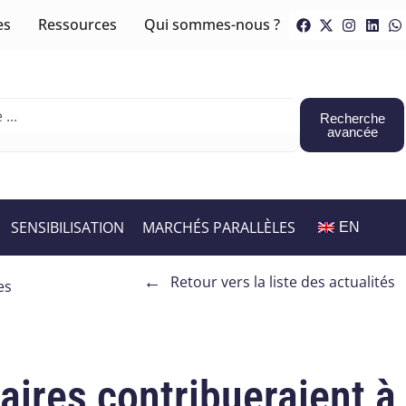
es
Ressources
Qui sommes-nous ?
Recherche
avancée
SENSIBILISATION
MARCHÉS PARALLÈLES
EN
←
Retour vers la liste des actualités
es
aires contribueraient à