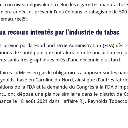
tabac à un niveau équivalent à celui des cigarettes manufactu
ière année, et prévenir l’entrée dans le tabagisme de 500 
prématurée
.
[5]
x recours intentés par l’industrie du tabac
 prévue par la Food and Drug Administration (FDA) dès 20
ations de santé publique ont alors intenté une action en jus
ents sanitaires graphiques près d'une décennie plus tard.
ires : « Mises en garde obligatoires à apposer sur les paque
eynolds, basé en Caroline du Nord, ainsi que d'autres fabri
positions de la FDA et la demande du Congrès à la FDA d’imp
c., ont déposé une plainte similaire dans le district de 
ance le 18 août 2021 dans l'affaire R.J. Reynolds Tobacco