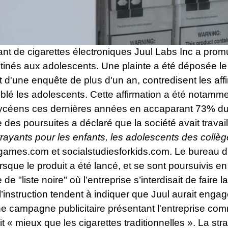
ant de cigarettes électroniques Juul Labs Inc a pro
nés aux adolescents. Une plainte a été déposée le 1
t d'une enquête de plus d'un an, contredisent les aff
ciblé les adolescents. Cette affirmation a été notam
ycéens ces dernières années en accaparant 73% du 
des poursuites a déclaré que la société avait travail
trayants pour les enfants, les adolescents des collèg
games.com et socialstudiesforkids.com. Le bureau d
rsque le produit a été lancé, et se sont poursuivis 
e de "liste noire" où l’entreprise s’interdisait de fair
e l’instruction tendent à indiquer que Juul aurait e
ne campagne publicitaire présentant l'entreprise co
 « mieux que les cigarettes traditionnelles ». La stra