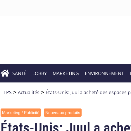
SANTÉ
LOBBY
MARKETING
ENVIRONNEMENT
TPS
>
Actualités
>
États-Unis: Juul a acheté des espaces p
Marketing / Publicité
Nouveaux produits
États-Unis: Juul a ache