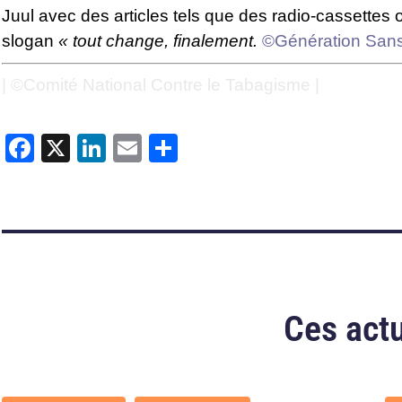
Juul avec des articles tels que des radio-cassettes 
slogan
« tout change, finalement.
©Génération San
| ©Comité National Contre le Tabagisme |
Facebook
X
LinkedIn
Email
Partager
Ces actu