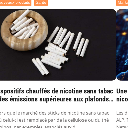
uveaux produits
Santé
Marke
spositifs chauffés de nicotine sans tabac
Une
 des émissions supérieures aux plafonds
nico
...
ors que le marché des sticks de nicotine sans tabac
Les d
ù celui-ci est remplacé par de la cellulose ou du thé
ALP, 
oibos, par exemple), associés aux d...
Netwo