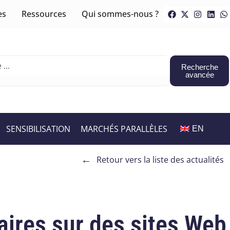
es
Ressources
Qui sommes-nous ?
Recherche
avancée
SENSIBILISATION
MARCHÉS PARALLÈLES
EN
←
Retour vers la liste des actualités
aires sur des sites Web