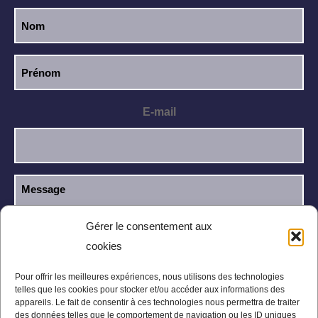
E-mail
Gérer le consentement aux
cookies
J’ai lu et j’accepte la
politique de
RGPD
confidentialité
.
Pour offrir les meilleures expériences, nous utilisons des technologies
telles que les cookies pour stocker et/ou accéder aux informations des
appareils. Le fait de consentir à ces technologies nous permettra de traiter
des données telles que le comportement de navigation ou les ID uniques