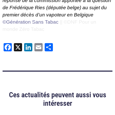
réponse de la commission
apportée à la
question
de Frédérique Ries
(députée belge) au sujet du
premier décès d’un vapoteur en Belgique
©Génération Sans Tabac
|| ©DNF Pour un
monde Zéro Tabac
Facebook
X
LinkedIn
Email
Partager
Ces actualités peuvent aussi vous
intéresser